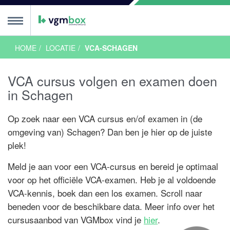
HOME
LOCATIE
VCA-SCHAGEN
ursus
MENU
VCA cursus volgen en examen doen
ursussen
sis
OL
nline
or Onderwijs
alen
ngels
glish
ols
lski
CA talen
ncompany
euzetool
alender
ursus algemeen
xamen
in Schagen
sis
asis Examen
asis Proefexamen
VOL
OL Examen
OL Proefxamen
xamen algemeen
xamentips
roefexamen
rtificaat
alender
Op zoek naar een VCA cursus en/of examen in (de
ocaties
omgeving van) Schagen? Dan ben je hier op de juiste
plek!
Nederland
reda
en Bosch
indhoven
oes
lburg
oermond
enlo
n Nederland
mersfoort
peldoorn
rnhem
en Haag
eiden
otterdam
trecht
 Nederland
lkmaar
msterdam
rachten
nschede
roningen
ilversum
wolle
68 VCA Locaties
ACTIE
ACTIE
s VCA?
Meld je aan voor een VCA-cursus en bereid je optimaal
een
 VCA?
je VCA
ieuws
ordenlijst
e arbeidsongevallen
alen
stelde vragen
ranches
nnenvaart
ouw
roenvoorziening
eubelbranche
ffshore
ire blogs
ee te zeggen!
ploma voor ZZP-ers
ewust, dan doe je het beter
heidsduur VCA diploma
ke branches wordt VCA gebruikt?
voor op het officiële VCA-examen. Heb je al voldoende
ct
VCA-kennis, boek dan een los examen. Scroll naar
beneden voor de beschikbare data. Meer info over het
cursusaanbod van VGMbox vind je
hier
.
 je in