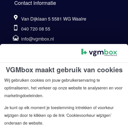
Contact informatie
Van Dijklaan 5 5581 WG Waalre
040 720 08 55
info@vgmbox.nl
Ma t/m Vr | 8:30 - 17:00
Za en Zo | gesloten
Klantbeoordelingen
VGMbox maakt gebruik van cookies
Wij gebruiken cookies om jouw gebruikerservaring te
8.7
optimaliseren, het verkeer op onze website te analyseren en voor
1556 beoordelingen
marketingdoeleinden.
Je kunt op elk moment je toestemming intrekken of voorkeur
wijzigen door te klikken op de link ‘Cookievoorkeur wijzigen’
onderaan de website.