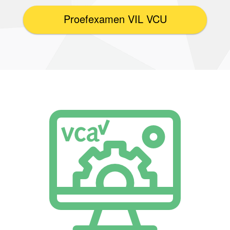
Proefexamen VIL VCU