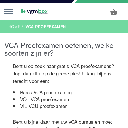
HOME
VCA-PROEFEXAMEN
ursus
MENU
VCA Proefexamen oefenen, welke
ursussen
sis
OL
nline
or Onderwijs
alen
ngels
glish
ols
lski
CA talen
ncompany
euzetool
alender
ursus algemeen
xamen
soorten zijn er?
sis
asis Examen
asis Proefexamen
VOL
OL Examen
OL Proefxamen
xamen algemeen
xamentips
roefexamen
rtificaat
alender
Bent u op zoek naar gratis VCA proefexamens?
ocaties
Top, dan zit u op de goede plek! U kunt bij ons
terecht voor een:
Nederland
reda
en Bosch
indhoven
oes
lburg
oermond
enlo
n Nederland
mersfoort
peldoorn
rnhem
en Haag
eiden
otterdam
trecht
 Nederland
lkmaar
msterdam
rachten
nschede
roningen
ilversum
wolle
68 VCA Locaties
ACTIE
ACTIE
s VCA?
Basis VCA proefexamen
VOL VCA proefexamen
een
 VCA?
je VCA
ieuws
ordenlijst
e arbeidsongevallen
alen
stelde vragen
ranches
nnenvaart
ouw
roenvoorziening
eubelbranche
ffshore
ire blogs
ee te zeggen!
ploma voor ZZP-ers
ewust, dan doe je het beter
heidsduur VCA diploma
ke branches wordt VCA gebruikt?
ct
VIL VCU proefexamen
Bent u bijna klaar met uw VCA cursus en moet
 je in