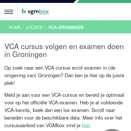
HOME
LOCATIE
VCA-GRONINGEN
ursus
MENU
VCA cursus volgen en examen doen
ursussen
sis
OL
nline
or Onderwijs
alen
ngels
glish
ols
lski
CA talen
ncompany
euzetool
alender
ursus algemeen
xamen
in Groningen
sis
asis Examen
asis Proefexamen
VOL
OL Examen
OL Proefxamen
xamen algemeen
xamentips
roefexamen
rtificaat
alender
Op zoek naar een VCA cursus en/of examen in (de
ocaties
omgeving van) Groningen? Dan ben je hier op de juiste
plek!
Nederland
reda
en Bosch
indhoven
oes
lburg
oermond
enlo
n Nederland
mersfoort
peldoorn
rnhem
en Haag
eiden
otterdam
trecht
 Nederland
lkmaar
msterdam
rachten
nschede
roningen
ilversum
wolle
68 VCA Locaties
ACTIE
ACTIE
s VCA?
Meld je aan voor een VCA-cursus en bereid je optimaal
een
 VCA?
je VCA
ieuws
ordenlijst
e arbeidsongevallen
alen
stelde vragen
ranches
nnenvaart
ouw
roenvoorziening
eubelbranche
ffshore
ire blogs
ee te zeggen!
ploma voor ZZP-ers
ewust, dan doe je het beter
heidsduur VCA diploma
ke branches wordt VCA gebruikt?
voor op het officiële VCA-examen. Heb je al voldoende
ct
VCA-kennis, boek dan een los examen. Scroll naar
beneden voor de beschikbare data. Meer info over het
cursusaanbod van VGMbox vind je
hier
.
 je in