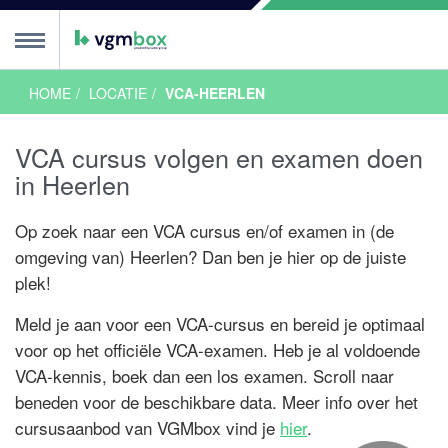
HOME
LOCATIE
VCA-HEERLEN
ursus
MENU
VCA cursus volgen en examen doen
ursussen
sis
OL
nline
or Onderwijs
alen
ngels
glish
ols
lski
CA talen
ncompany
euzetool
alender
ursus algemeen
xamen
in Heerlen
sis
asis Examen
asis Proefexamen
VOL
OL Examen
OL Proefxamen
xamen algemeen
xamentips
roefexamen
rtificaat
alender
Op zoek naar een VCA cursus en/of examen in (de
ocaties
omgeving van) Heerlen? Dan ben je hier op de juiste
plek!
Nederland
reda
en Bosch
indhoven
oes
lburg
oermond
enlo
n Nederland
mersfoort
peldoorn
rnhem
en Haag
eiden
otterdam
trecht
 Nederland
lkmaar
msterdam
rachten
nschede
roningen
ilversum
wolle
68 VCA Locaties
ACTIE
ACTIE
s VCA?
Meld je aan voor een VCA-cursus en bereid je optimaal
een
 VCA?
je VCA
ieuws
ordenlijst
e arbeidsongevallen
alen
stelde vragen
ranches
nnenvaart
ouw
roenvoorziening
eubelbranche
ffshore
ire blogs
ee te zeggen!
ploma voor ZZP-ers
ewust, dan doe je het beter
heidsduur VCA diploma
ke branches wordt VCA gebruikt?
voor op het officiële VCA-examen. Heb je al voldoende
ct
VCA-kennis, boek dan een los examen. Scroll naar
beneden voor de beschikbare data. Meer info over het
cursusaanbod van VGMbox vind je
hier
.
 je in