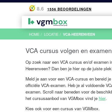
8.6
1556 BEOORDELINGEN
VCA Cu
VCA Ba
Zuid Ne
Algeme
HOME
LOCATIE
VCA-HEERENVEEN
VCA Ba
VCA Ba
VCA Br
Wat is 
VCA VO
VCA Ba
VCA De
Check j
VCA cursus volgen en examen
VCA Onl
VCA Ei
VCA Ni
VCA voo
VCA Go
VCA Woo
Op zoek naar een VCA cursus en/of examen i
VCA Til
Analyse
Heerenveen? Dan ben je hier op de juiste plek
VCA Ro
VCA hal
Meld je aan voor een VCA-cursus en bereid je 
VCA Ve
Veelges
officiële VCA-examen. Heb je al voldoende VC
examen. Scroll naar beneden voor de beschikb
het cursusaanbod van VGMbox vind je
hier
.
Kies ook voor een cursus van
VGMbox.