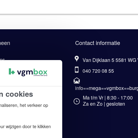
meen
Contact informatie
ns
Van Dijklaan 5 5581 WG
040 720 08 55
eel van Kader Group
aarden VCA-cursus.com
info==mega==vgmbox==burg
n cookies
ene voorwaarden
Ma t/m Vr | 8:30 - 17:00
Za en Zo | gesloten
maliseren, het verkeer op
imer
y verklaring
r wijzigen door te klikken
rking persoonsgegevens