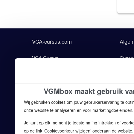
VCA-cursus.com
Alge
VCA Cursus
Over o
VCA Examen
Onderd
VCA Opleiding
Voorw
VGMbox maakt gebruik va
VCA Training
Algem
Wij gebruiken cookies om jouw gebruikerservaring te opti
VCA Locaties
Discla
onze website te analyseren en voor marketingdoeleinden.
Wat is VCA?
Privac
Je kunt op elk moment je toestemming intrekken of voorkeu
VCA Nieuws
Verwe
op de link ‘Cookievoorkeur wijzigen’ onderaan de website.