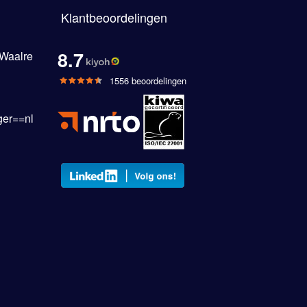
Klantbeoordelingen
8.7
 Waalre
1556 beoordelingen
er==nl