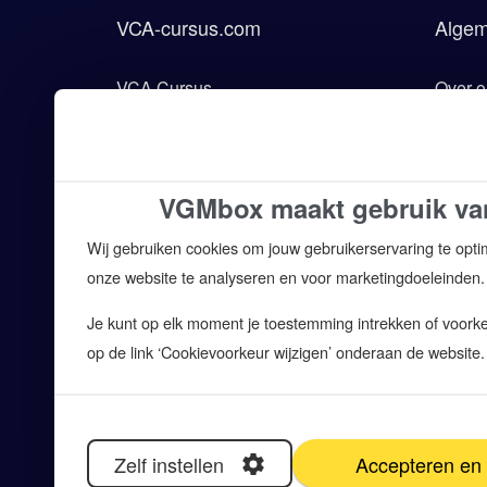
VCA-cursus.com
Alge
VCA Cursus
Over o
VCA Examen
Onderd
VCA Opleiding
Voorw
VGMbox maakt gebruik va
VCA Training
Algem
Wij gebruiken cookies om jouw gebruikerservaring te opti
VCA Locaties
Discla
onze website te analyseren en voor marketingdoeleinden.
Wat is VCA?
Privac
Je kunt op elk moment je toestemming intrekken of voorkeu
VCA Nieuws
Verwe
op de link ‘Cookievoorkeur wijzigen’ onderaan de website.
Cookie
Klacht
Sitem
Zelf instellen
Accepteren en