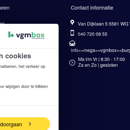
meen
Contact informatie
ns
Van Dijklaan 5 5581 WG
040 720 08 55
eel van Kader Group
aarden VCA-cursus.com
info==mega==vgmbox==burg
n cookies
ene voorwaarden
Ma t/m Vr | 8:30 - 17:00
Za en Zo | gesloten
maliseren, het verkeer op
imer
y verklaring
r wijzigen door te klikken
rking persoonsgegevens
voorkeur wijzigen
enprocedure
ap
 doorgaan