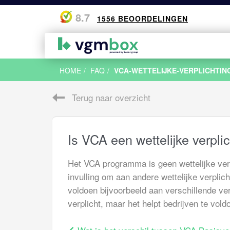
8.7
1556 BEOORDELINGEN
VCA Cu
VCA Ba
Zuid Ne
Algeme
HOME
FAQ
VCA-WETTELIJKE-VERPLICHTIN
VCA Ba
VCA Ba
VCA Br
Wat is 
Terug naar overzicht
VCA VO
VCA Ba
VCA De
Check j
VCA Onl
VCA Ei
VCA Ni
VCA voo
VCA Go
VCA Woo
Is VCA een wettelijke verpli
VCA Til
Analyse
VCA Ro
VCA hal
VCA Ve
Veelges
Het VCA programma is geen wettelijke verp
invulling om aan andere wettelijke verplich
voldoen bijvoorbeeld aan verschillende verp
verplicht, maar het helpt bedrijven te vol