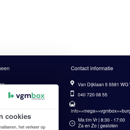
meen
Contact informatie
ns
Van Dijklaan 5 5581 WG
040 720 08 55
eel van Kader Group
aarden VCA-cursus.com
info==mega==vgmbox==burg
n cookies
ene voorwaarden
Ma t/m Vr | 8:30 - 17:00
Za en Zo | gesloten
maliseren, het verkeer op
imer