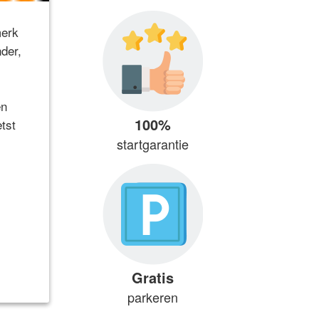
merk
der,
en
100%
tst
startgarantie
Gratis
parkeren