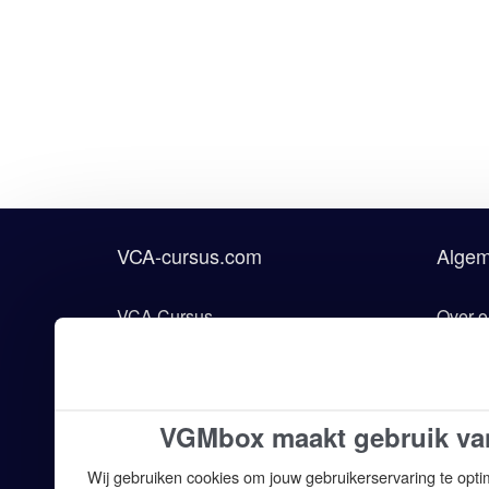
VCA-cursus.com
Alge
VCA Cursus
Over o
VCA Examen
Onderd
VCA Opleiding
Voorw
VGMbox maakt gebruik va
VCA Training
Algem
Wij gebruiken cookies om jouw gebruikerservaring te opti
VCA Locaties
Discla