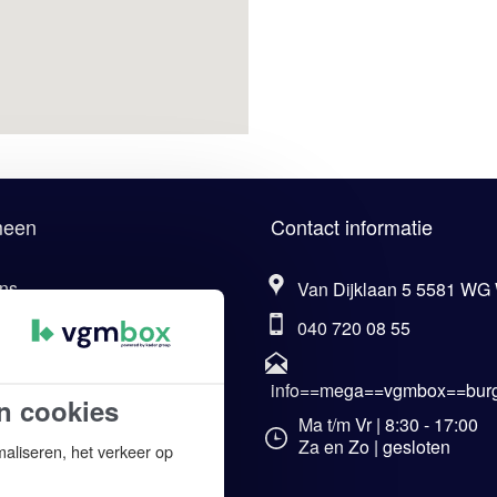
meen
Contact informatie
ns
Van Dijklaan 5 5581 WG
040 720 08 55
eel van Kader Group
aarden VCA-cursus.com
info==mega==vgmbox==burg
n cookies
ene voorwaarden
Ma t/m Vr | 8:30 - 17:00
Za en Zo | gesloten
maliseren, het verkeer op
imer