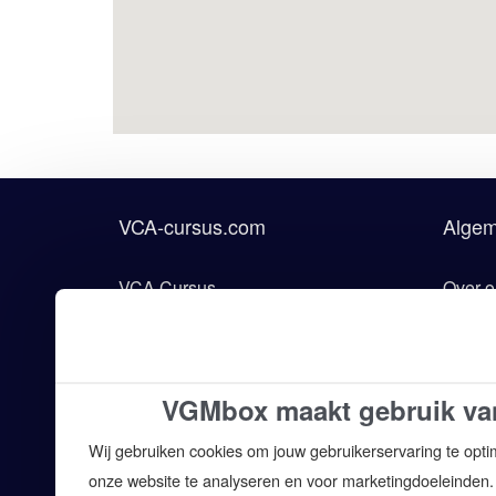
VCA-cursus.com
Alge
VCA Cursus
Over o
VCA Examen
Onderd
VCA Opleiding
Voorw
VGMbox maakt gebruik va
VCA Training
Algem
Wij gebruiken cookies om jouw gebruikerservaring te opti
VCA Locaties
Discla
onze website te analyseren en voor marketingdoeleinden.