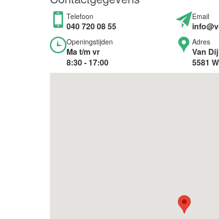
Telefoon
Email
040 720 08 55
info@v
Openingstijden
Adres
Ma t/m vr
Van Dij
8:30 - 17:00
5581 W