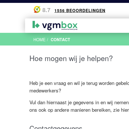
8.7
1556 BEOORDELINGEN
VCA Cu
VCA Ba
Zuid Ne
Algeme
HOME
CONTACT
VCA Ba
VCA Ba
VCA Br
Wat is 
VCA VO
VCA Ba
VCA De
Check j
Hoe mogen wij je helpen?
VCA Onl
VCA Ei
VCA Ni
VCA voo
VCA Go
VCA Woo
VCA Til
Analyse
Heb je een vraag en wil je terug worden gebel
VCA Ro
VCA hal
medewerkers?
VCA Ve
Veelges
Vul dan hiernaast je gegevens in en wij nemen
ons ook op andere manieren bereiken, zie hier
Contactgegevens